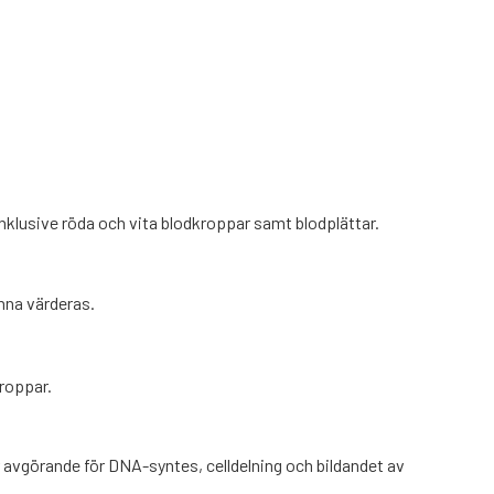
nklusive röda och vita blodkroppar samt blodplättar.
nna värderas.
kroppar.
är avgörande för DNA-syntes, celldelning och bildandet av