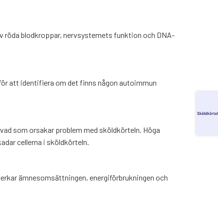
et av röda blodkroppar, nervsystemets funktion och DNA-
för att identifiera om det finns någon autoimmun
av vad som orsakar problem med sköldkörteln
. Höga
ar cellerna i sköldkörteln.
åverkar ämnesomsättningen, energiförbrukningen och