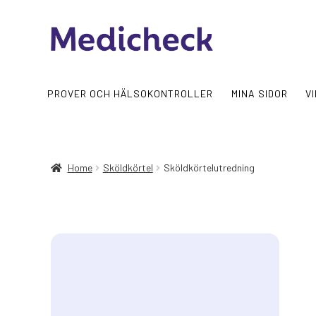
Skip
Skip
to
to
navigation
content
PROVER OCH HÄLSOKONTROLLER
MINA SIDOR
V
Home
Sköldkörtel
Sköldkörtelutredning