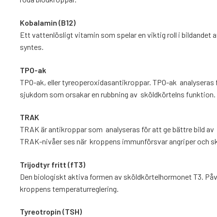
Kobalamin (B12)
Ett vattenlösligt vitamin som spelar en viktig roll i bildand
syntes.
TPO-ak
TPO-ak, eller tyreoperoxidasantikroppar.
TPO-ak
analyseras 
sjukdom som orsakar en rubbning av sköldkörtelns funktion.
TRAK
TRAK är a
ntikroppar som
analyseras för att ge bättre bild 
TRAK-nivåer ses när kroppens immunförsvar angriper och skad
Trijodtyr fritt (fT3)
Den biologiskt aktiva formen av sköldkörtelhormonet T3. P
kroppens temperaturreglering.
Tyreotropin (TSH)