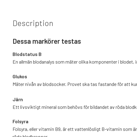
Description
Dessa markörer testas
Blodstatus B
En allmän blodanalys som mäter olika komponenter i blodet, i
Glukos
Mäter nivån av blodsocker. Provet ska tas fastande för att ku
Järn
Ett livsviktigt mineral som behövs för bildandet av röda blod
Folsyra
Folsyra, eller vitamin B9, är ett vattenlösligt B-vitamin som 
röda blodkroppar.