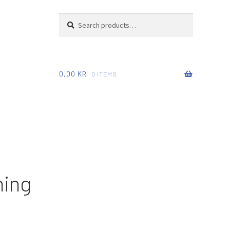
Search
Search
for:
0,00
KR
0 ITEMS
ning